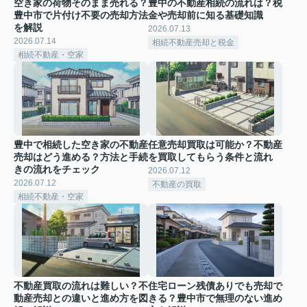
空き家の荷物そのまま売れる？
豊中の不動産相続の流れは？税
豊中市で片付け不要の売却方法
金や売却前に知る基礎知識
を解説
2026.07.13
2026.07.14
相続不動産売却と税金
相続不動産・空家
豊中で相続した空き家の不動産
任意売却買取は可能か？不動産
売却はどう進める？方法と手続
を買取してもらう条件と流れ
きの流れをチェック
2026.07.12
2026.07.12
不動産の買取
相続不動産・空家
不動産買取の流れは難しい？不
住宅ローン残債ありでも売却で
動産売却との違いと進め方を図
きる？豊中市で無理のない進め