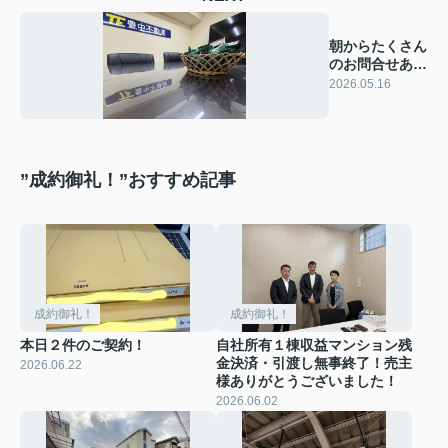
朝からたくさん
のお問合せあり
がとうございま
2026.05.16
す！
”成約御礼！”おすすめ記事
成約御礼！
成約御礼！
本日２件のご契約！
自社所有１棟収益マンション残
金決済・引渡し無事終了！売主
2026.06.22
様ありがとうございました！
2026.06.02