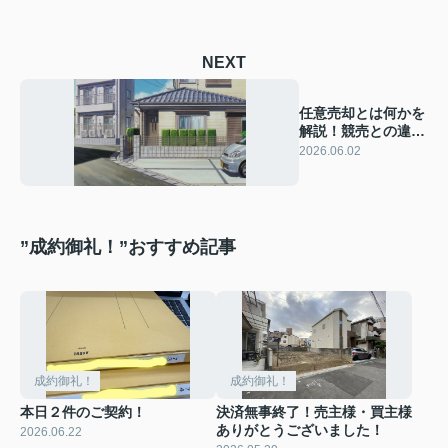
NEXT
任意売却とは何かを
解説！競売との違い
とメリットデメリッ
2026.06.02
トを理解する
”成約御礼！”おすすめ記事
成約御礼！
成約御礼！
本日２件のご契約！
決済無事終了！売主様・買主様
ありがとうございました！
2026.06.22