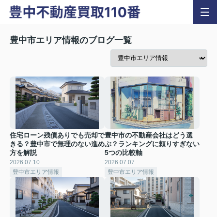
豊中市エリア情報のブログ一覧
住宅ローン残債ありでも売却で
豊中市の不動産会社はどう選
きる？豊中市で無理のない進め
ぶ？ランキングに頼りすぎない
方を解説
5つの比較軸
2026.07.10
2026.07.07
豊中市エリア情報
豊中市エリア情報