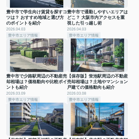
豊中市で学生向け賃貸を探すコ
豊中市で通勤しやすいエリアは
ツは？ おすすめ地域と選び方
どこ？ 大阪市内アクセスを重
のポイントを紹介
視した引っ越し術
2026.04.03
2026.04.03
豊中市エリア情報
豊中市エリア情報
豊中市で少路駅周辺の不動産売
【保存版】蛍池駅周辺の不動産
却相場は？価格動向や比較ポイ
売却相場は？土地やマンション
ントも紹介
戸建ての価格動向も紹介
2026.03.09
2026.03.08
豊中市エリア情報
豊中市エリア情報