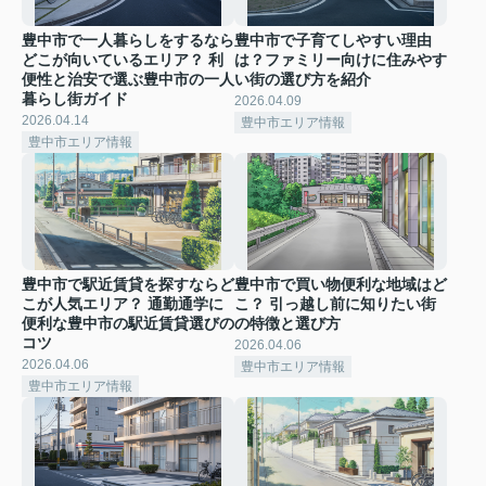
豊中市で一人暮らしをするなら
豊中市で子育てしやすい理由
どこが向いているエリア？ 利
は？ファミリー向けに住みやす
便性と治安で選ぶ豊中市の一人
い街の選び方を紹介
暮らし街ガイド
2026.04.09
2026.04.14
豊中市エリア情報
豊中市エリア情報
豊中市で駅近賃貸を探すならど
豊中市で買い物便利な地域はど
こが人気エリア？ 通勤通学に
こ？ 引っ越し前に知りたい街
便利な豊中市の駅近賃貸選びの
の特徴と選び方
コツ
2026.04.06
2026.04.06
豊中市エリア情報
豊中市エリア情報