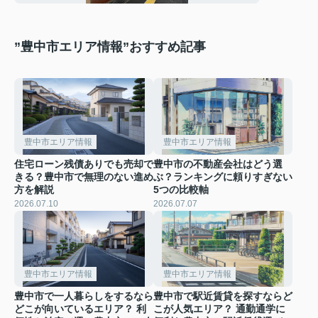
”豊中市エリア情報”おすすめ記事
豊中市エリア情報
豊中市エリア情報
住宅ローン残債ありでも売却で
豊中市の不動産会社はどう選
きる？豊中市で無理のない進め
ぶ？ランキングに頼りすぎない
方を解説
5つの比較軸
2026.07.10
2026.07.07
豊中市エリア情報
豊中市エリア情報
豊中市で一人暮らしをするなら
豊中市で駅近賃貸を探すならど
どこが向いているエリア？ 利
こが人気エリア？ 通勤通学に