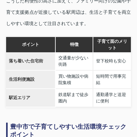
こうした利便性の高さに加えて、ファミリー向けの公園や子
育て支援拠点が近接している駅周辺は、生活と子育てを両立
しやすい環境として注目されています。
子育て面のメリ
ポイント
特徴
ット
交通量が少ない
落ち着いた住宅街
登下校時も安心
街路
買い物施設や病
短時間で用事完
生活利便施設
院集積
結
鉄道駅まで徒歩
通勤通学と送迎
駅近エリア
圏内
に便利
豊中市で子育てしやすい生活環境チェック
ポイント