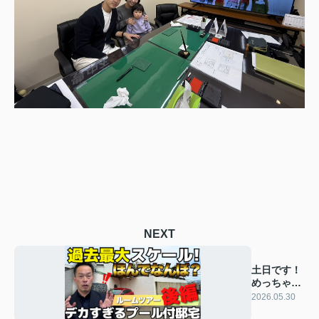
NEXT
土日です！
めっちゃい
い天気で
2026.05.30
す！