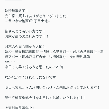
決済無事終了！
売主様・買主様ありがとうございました！
～豊中市蛍池西町1丁目土地～
皆さんとてもいい方です！
お家が建つの楽しみです！！
月末の今日も朝から大忙し
決済～筆界確認書取得～切離し承諾書取得～越境合意書取得～新
規アパート用地取得打合せ～決済段取り～次の契約準備
etc・・・
今日こそ早く帰ろうと思ったのに21時
なかなか早く帰れそうにないです
明日も皆様からのお問い合わせ・ご来店お待ちしております！
豊中不動産株式会社をよろしくお願いいたします！！
＃売却物件募集中！