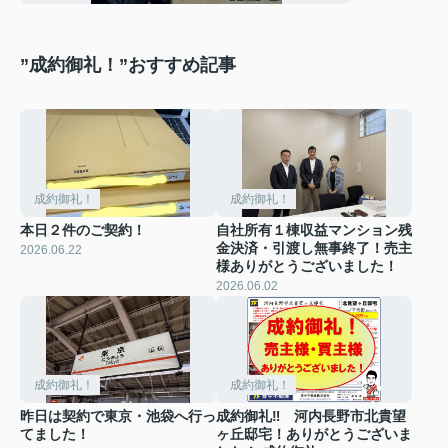
”成約御礼！”おすすめ記事
成約御礼！
成約御礼！
本日２件のご契約！
自社所有１棟収益マンション残
金決済・引渡し無事終了！売主
2026.06.22
様ありがとうございました！
2026.06.02
成約御礼！
成約御礼！
昨日は契約で東京・池袋へ行っ
成約御礼‼ 河内長野市北貴望
てました！
ヶ丘邸宅！ありがとうございま