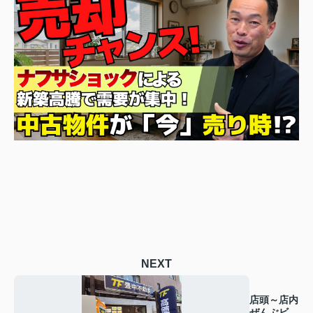
NEXT
店頭～店内
ぜんぶビカ