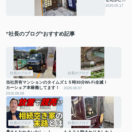
美化です！
2026.05.17
”社長のブログ”おすすめ記事
社長のブログ
社長のブログ
当社所有マンションのタイムズ
１５時30分Wi-Fi全滅！
カーシェア本稼働してます！
2026.08.07
2026.08.08
社長のブログ
社長のブログ
暑さもおかまいなし～！
もう２１時まわりました！