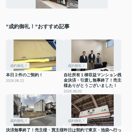
”成約御礼！”おすすめ記事
成約御礼！
成約御礼！
本日２件のご契約！
自社所有１棟収益マンション残
金決済・引渡し無事終了！売主
2026.06.22
様ありがとうございました！
2026.06.02
成約御礼！
成約御礼！
決済無事終了！売主様・買主様
昨日は契約で東京・池袋へ行っ