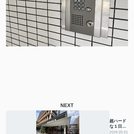
NEXT
超ハード
な１日で
した！
2026.05.01