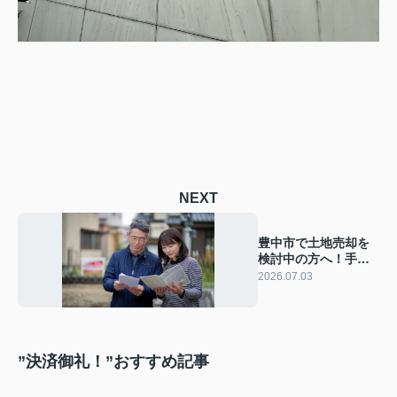
NEXT
豊中市で土地売却を
検討中の方へ！手続
きの流れと必要書類
2026.07.03
をわかりやすく解説
”決済御礼！”おすすめ記事