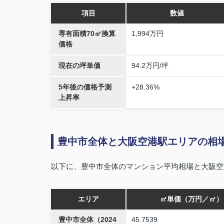
項目
数値
専有面積70㎡換算
1,994万円
価格
現在の坪単価
94.2万円/坪
5年後の価格予測
+28.36%
上昇率
豊中市全体と大阪空港駅エリアの相
以下に、豊中市全体のマンション平均相場と大阪空
エリア
㎡単価（万円／㎡）
豊中市全体（2024
45.7539