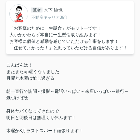
木下 純也
筆者
不動産キャリア36年
「お客様のために一生懸命」がモットーです！
大小かかわらず本当に一生懸命取り組みます！
お客様に価値と感動を感じていただける仕事をします！
「任せてよかった！」と思っていただける自信があります！
こんばんは！
またまたup遅くなりました
月曜と木曜は忙し過ぎる
朝一直行で訪問～撮影～電話いっぱい～来店いっぱい～銀行～
気づけば晩
身体ヤバくなってきたので
明日と明後日は無理くり休みます！
木曜か3月ラストスパート頑張ります！