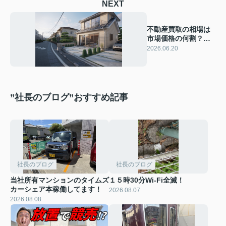
NEXT
不動産買取の相場は
市場価格の何割？価
格が下がる理由と納
2026.06.20
得のポイントを解説
”社長のブログ”おすすめ記事
社長のブログ
社長のブログ
当社所有マンションのタイムズ
１５時30分Wi-Fi全滅！
カーシェア本稼働してます！
2026.08.07
2026.08.08