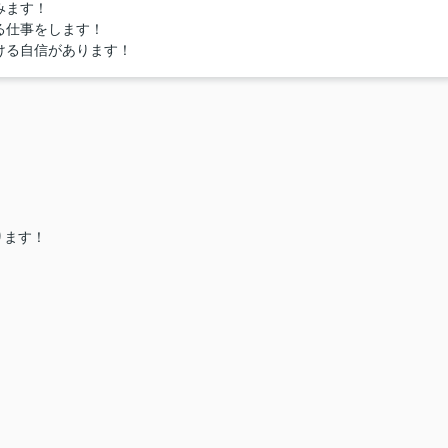
みます！
る仕事をします！
ける自信があります！
ります！