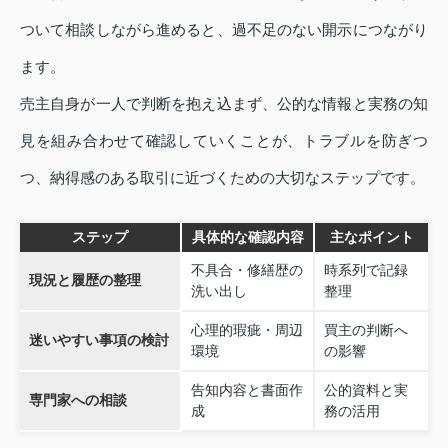
ついて相談しながら進めると、過不足のない開示につながり
ます。
売主自身が一人で判断を抱え込まず、公的な情報と実務の知
見を組み合わせて確認していくことが、トラブルを防ぎつ
つ、納得感のある取引に近づくための大切なステップです。
ステップ
具体的な確認内容
主なポイント
不具合・修繕歴の
時系列で記録
現況と履歴の整理
洗い出し
整理
心理的瑕疵・周辺
買主の判断へ
迷いやすい事項の検討
環境
の影響
告知内容と書面作
公的資料と実
専門家への相談
成
務の活用