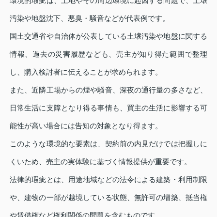
環境的瑕疵は、土地やその周辺環境に起因する問題で、土壌
汚染や地盤沈下、悪臭・騒音などが代表例です。
国土交通省や自治体が公表している土壌汚染や地盤に関する
情報、過去の災害履歴なども、売主が知り得た範囲で整理
し、購入検討者に伝えることが求められます。
また、近隣工場からの煙や騒音、深夜の通行量の多さなど、
日常生活に支障となり得る事情も、買主の生活に影響する可
能性が高い場合には告知の対象となり得ます。
このような環境的な要素は、契約前の内見だけでは把握しに
くいため、売主の実体験に基づく情報提供が重要です。
法律的瑕疵とは、用途地域などの法令による建築・利用制限
や、建物の一部が越境している状態、無許可の増築、抵当権
や賃借権など権利関係の問題を含むものです。