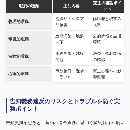
売主の確認ポイ
瑕疵の種類
主な内容
ント
雨漏り・シロア
修繕歴と現在の
物理的瑕疵
リ被害
状況
土壌汚染・地盤
公的情報と生活
環境的瑕疵
沈下
環境
用途制限・越境
法令・権利関係
法律的瑕疵
問題
の確認
事故物件・近隣
買主心理への影
心理的瑕疵
トラブル
響整理
告知義務違反のリスクとトラブルを防ぐ実
務ポイント
告知義務を怠ると、契約不適合責任に基づく契約解除や損害