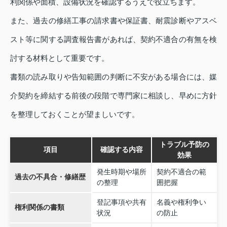
利関係や面積、設備状況を確認するうえで役立ちます。
また、過去の修繕工事の請求書や保証書、耐震診断やアスベ
スト等に関する調査報告書があれば、契約不適合の有無を検
討する材料として重要です。
書類の読み取りや告知範囲の判断に不安がある場合には、媒
介契約を締結する前後の段階で専門家に相談し、早めに方針
を整理しておくことが望ましいです。
トラブル予防の
項目
確認する内容
効果
発生時期や場所
契約不適合の範
過去の不具合・修繕歴
の整理
囲把握
登記事項や共有
名義や権利争い
権利関係の書類
状況
の防止