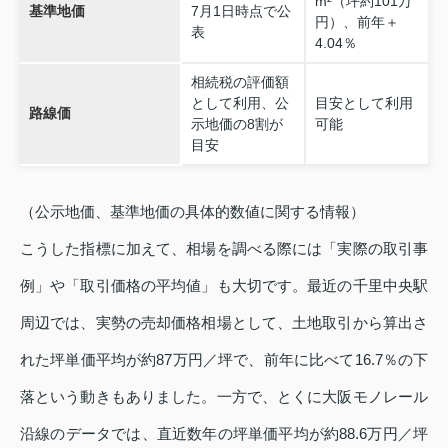
m²（坪約101万
基準地価
7月1日時点で公
円）、前年＋
表
4.04％
相続税の評価額
として利用、公
目安として利用
路線価
示地価の8割が
可能
目安
（公示地価、基準地価の具体的数値に関する情報）
こうした指標に加えて、相場を調べる際には「実際の取引事
例」や「取引価格の平均値」も大切です。最近の千里中央駅
周辺では、実勢の売却価格相場として、土地取引から算出さ
れた坪単価平均が約87万円／坪で、前年に比べて16.7％の下
落という動きもありました。一方で、とくに大阪モノレール
沿線のデータでは、直近数年の坪単価平均が約88.6万円／坪