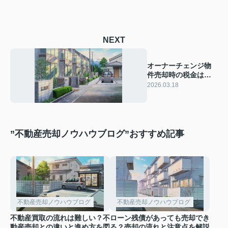
NEXT
オーナーチェンジ物
件売却時の税金は何
が必要？費用や注意
2026.03.18
点をわかりやすく解
説
”不動産売却ノウハウブログ”おすすめ記事
不動産売却ノウハウブログ
不動産売却ノウハウブログ
不動産買取の流れは難しい？不
ローン残債があっても売却でき
動産売却との違いと進め方を図
る？売却の流れと注意点を解説