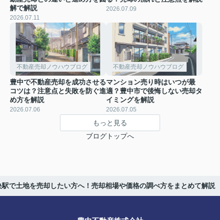
解で解説
2026.07.09
2026.07.11
不動産売却ノウハウブログ
不動産売却ノウハウブログ
豊中で不動産売却を成功させる
マンション売り時はいつが最
コツは？注意点と失敗を防ぐ進
適？豊中市で後悔しない売却タ
め方を解説
イミングを解説
2026.07.06
2026.07.05
もっと見る
ブログトップへ
央駅で土地を売却したい方へ！売却相場や価格の調べ方をまとめて解説