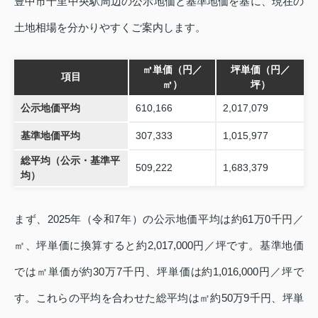
豊中市千里中央駅周辺の公示地価と基準地価を基に、現在の
土地相場を分かりやすくご案内します。
㎡単価（円／
坪単価（円／
項目
㎡）
坪）
公示地価平均
610,166
2,017,079
基準地価平均
307,333
1,015,977
総平均（公示・基準平
509,222
1,683,379
均）
まず、2025年（令和7年）の公示地価平均は約61万0千円／
㎡、坪単価に換算すると約2,017,000円／坪です。基準地価
では㎡単価が約30万7千円、坪単価は約1,016,000円／坪で
す。これらの平均を合わせた総平均は㎡約50万9千円、坪単