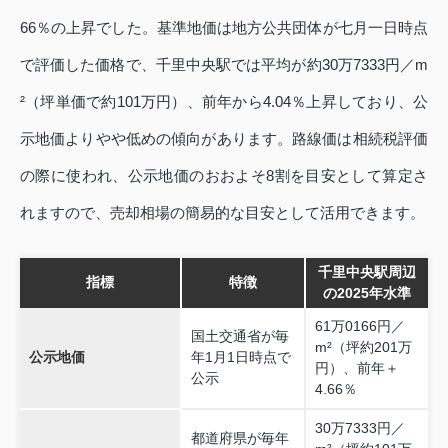
66％の上昇でした。基準地価は地方公共団体が七月一日時点
で評価した価格で、千里中央駅では平均が約30万7333円／m
²（坪単価で約101万円）、前年から4.04％上昇しており、公
示地価よりやや低めの傾向があります。路線価は相続税評価
の際に使われ、公示地価のおおよそ8割を目安として算定さ
れますので、売却相場の簡易的な目安として活用できます。
千里中央駅周辺
指標
特徴
の2025年水準
61万0166円／
国土交通省が毎
m²（坪約201万
公示地価
年1月1日時点で
円）、前年＋
公示
4.66％
30万7333円／
都道府県が毎年