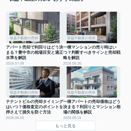
収益不動産の売却
収益不動産の売却
アパート売却で利回りはどう決
一棟マンションの売り時はい
まる？豊中市の相場目安と適正
つ？判断すべきサインと売却戦
水準を解説
略を解説
2026.07.09
2026.06.30
収益不動産の売却
収益不動産の売却
テナントビルの売却タイミング
一棟アパートの売却価格はどう
はいつ？価格査定のポイントを
決まる？利回りとマンション相
押さえて損失を防ぐ方法
場の関係を解説
2026.06.16
2026.06.15
もっと見る