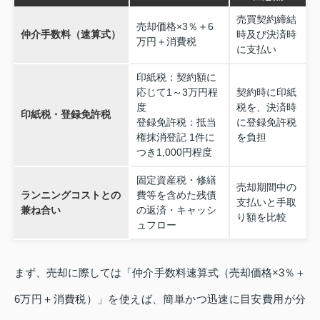
売買契約締結
売却価格×3％＋6
仲介手数料（速算式）
時及び決済時
万円＋消費税
に支払い
印紙税：契約額に
応じて1～3万円程
契約時に印紙
度
税を、決済時
印紙税・登録免許税
登録免許税：抵当
に登録免許税
権抹消登記 1件に
を負担
つき1,000円程度
固定資産税・修繕
売却期間中の
ランニングコストとの
費等を含めた残債
支払いと手取
兼ね合い
の返済・キャッシ
り額を比較
ュフロー
まず、売却に際しては「仲介手数料速算式（売却価格×3％＋
6万円＋消費税）」を使えば、簡単かつ迅速に目安費用が分