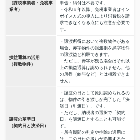
（課税事業者・免税事
申告・納付は不要です。
業者）
・令和５年以降、免税事業者はイン
ボイス方式の導入により消費税を請
求できなくなる点にも注意が必要で
す。
・譲渡所得において複数物件がある
場合、赤字物件の譲渡損を黒字物件
の譲渡益と相殺できます。
損益通算の活用
・ただし、赤字が残る場合はそれ以
（複数物件）
上の損益通算は認められません。他
の所得（給与など）とは相殺できま
せん。
・譲渡の日として原則認められるの
は、物件の引き渡しが完了した「決
済日（引渡日）」です。
・ただし、納税者の選択で「契約
譲渡の基準日
日」を譲渡日とすることも可能で
（契約日と決済日）
す。
・所有期間の判定や控除の適用に
は、この日付の扱いが影響するた