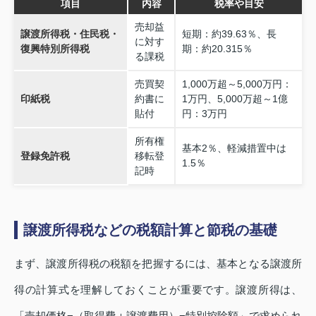
項目
内容
税率や目安
売却益
譲渡所得税・住民税・
短期：約39.63％、長
に対す
復興特別所得税
期：約20.315％
る課税
売買契
1,000万超～5,000万円：
印紙税
約書に
1万円、5,000万超～1億
貼付
円：3万円
所有権
基本2％、軽減措置中は
登録免許税
移転登
1.5％
記時
譲渡所得税などの税額計算と節税の基礎
まず、譲渡所得税の税額を把握するには、基本となる譲渡所
得の計算式を理解しておくことが重要です。譲渡所得は、
「売却価格−（取得費＋譲渡費用）−特別控除額」で求められ