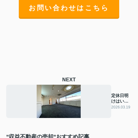
お問い合わせはこちら
NEXT
定休日明
けはいつ
もバタバ
2026.03.19
タ！
”収益不動産の売却”おすすめ記事