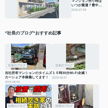
マンション売り時は
いつが最適？豊中市
で後悔しない売却タ
2026.07.05
イミングを解説
”社長のブログ”おすすめ記事
社長のブログ
社長のブログ
当社所有マンションのタイムズ
１５時30分Wi-Fi全滅！
カーシェア本稼働してます！
2026.08.07
2026.08.08
社長のブログ
社長のブログ