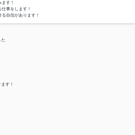
みます！
る仕事をします！
ける自信があります！
した
ります！