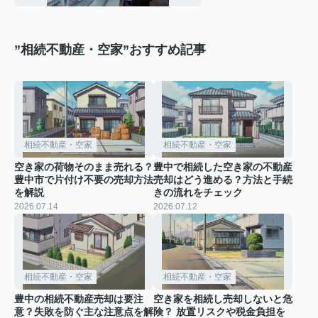
”相続不動産・空家”おすすめ記事
相続不動産・空家
相続不動産・空家
空き家の荷物そのまま売れる？
豊中で相続した空き家の不動産
豊中市で片付け不要の売却方法
売却はどう進める？方法と手続
を解説
きの流れをチェック
2026.07.14
2026.07.12
相続不動産・空家
相続不動産・空家
豊中の相続不動産売却は要注
空き家を相続し売却しないと危
意？失敗を防ぐ主な注意点を解
険？ 放置リスクや税金負担を