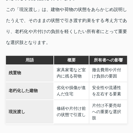
この「現況渡し」は、建物や荷物の状態をあらかじめ説明し
たうえで、そのままの状態で引き渡す約束をする考え方であ
り、老朽化や片付けの負担を軽くしたい所有者にとって重要
な選択肢となります。
用語
概要
所有者への影響
家具家電など室
撤去費用や片付
残置物
内に残る荷物
け負担の要因
劣化や損傷が進
安全性や流通性
老朽化した建物
んだ住宅
を左右する要素
片付け不要売却
修繕や片付け前
現況渡し
への重要な選択
の状態で引渡し
肢