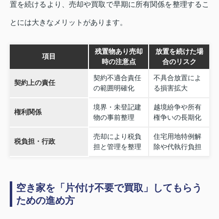
置を続けるより、売却や買取で早期に所有関係を整理するこ
とには大きなメリットがあります。
残置物あり売却
放置を続けた場
項目
時の注意点
合のリスク
契約不適合責任
不具合放置によ
契約上の責任
の範囲明確化
る損害拡大
境界・未登記建
越境紛争や所有
権利関係
物の事前整理
権争いの長期化
売却により税負
住宅用地特例解
税負担・行政
担と管理を整理
除や代執行負担
空き家を「片付け不要で買取」してもらう
ための進め方