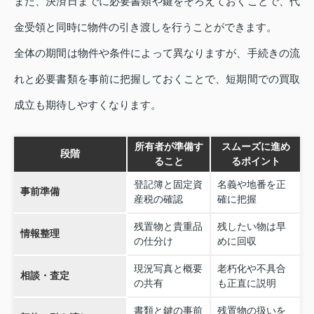
また、決済日までに必要書類や鍵をそろえておくことで、代
金受領と同時に物件の引き渡しを行うことができます。
全体の期間は物件や条件によって異なりますが、手続きの流
れと必要書類を事前に把握しておくことで、短期間での買取
成立も期待しやすくなります。
所有者が準備す
スムーズに進め
段階
ること
るポイント
登記簿と固定資
名義や地番を正
事前準備
産税の確認
確に把握
残置物と貴重品
残したい物は早
情報整理
の仕分け
めに回収
現況写真と概要
老朽化や不具合
相談・査定
の共有
も正直に説明
書類と鍵の事前
残置物の扱いを