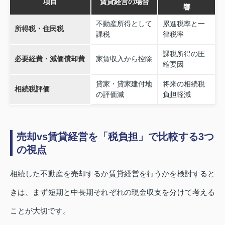
項目
賃貸経営の場合
響
不動産所得として
累進税率と一
所得税・住民税
課税
律税率
課税所得の圧
必要経費・減価償却費
家賃収入から控除
縮要因
貸家・貸家建付地
将来の相続税
相続税評価
の評価減
負担軽減
売却vs賃貸経営を「税負担」で比較する3つ
の視点
相続した不動産を売却するか賃貸経営を行うかを検討すると
きは、まず短期と中長期それぞれの現金収支を分けて考える
ことが大切です。