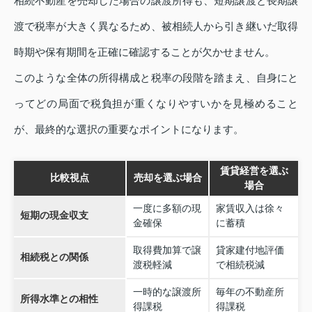
相続不動産を売却した場合の譲渡所得も、短期譲渡と長期譲
渡で税率が大きく異なるため、被相続人から引き継いだ取得
時期や保有期間を正確に確認することが欠かせません。
このような全体の所得構成と税率の段階を踏まえ、自身にと
ってどの局面で税負担が重くなりやすいかを見極めること
が、最終的な選択の重要なポイントになります。
賃貸経営を選ぶ
比較視点
売却を選ぶ場合
場合
一度に多額の現
家賃収入は徐々
短期の現金収支
金確保
に蓄積
取得費加算で譲
貸家建付地評価
相続税との関係
渡税軽減
で相続税減
一時的な譲渡所
毎年の不動産所
所得水準との相性
得課税
得課税