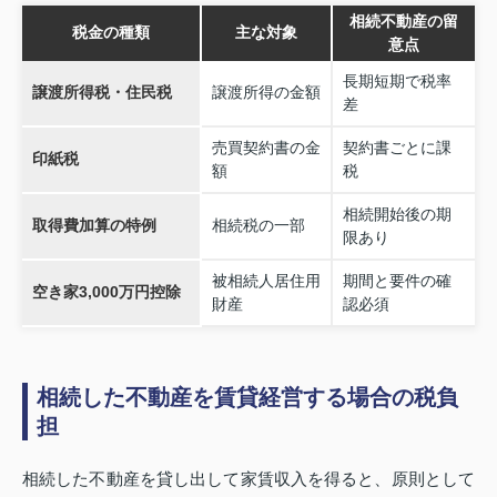
相続不動産の留
税金の種類
主な対象
意点
長期短期で税率
譲渡所得税・住民税
譲渡所得の金額
差
売買契約書の金
契約書ごとに課
印紙税
額
税
相続開始後の期
取得費加算の特例
相続税の一部
限あり
被相続人居住用
期間と要件の確
空き家3,000万円控除
財産
認必須
相続した不動産を賃貸経営する場合の税負
担
相続した不動産を貸し出して家賃収入を得ると、原則として