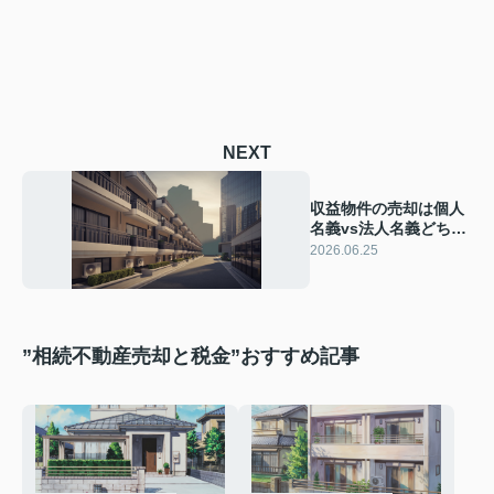
NEXT
収益物件の売却は個人
名義vs法人名義どちら
が有利？税金の違いと
2026.06.25
判断のポイントを解説
”相続不動産売却と税金”おすすめ記事