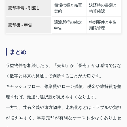
相場把握と売買
決済時の書類と
売却準備～引渡し
契約
精算確認
譲渡所得の確定
特例要件と申告
売却後～申告
申告
期限管理
まとめ
収益物件を相続したら、「売却」か「保有」かは感情ではな
く数字と将来の見通しで判断することが大切です。
キャッシュフロー、修繕費やローン残債、税金や維持費を整
理すれば、最適な選択肢が見えやすくなります。
一方で、共有名義や遠方物件、老朽化などはトラブルや負担
が増えやすく、早期売却が有利なケースも少なくありませ