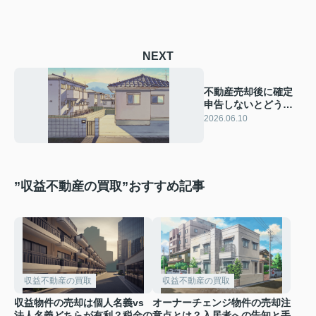
NEXT
不動産売却後に確定
申告しないとどうな
る？期限とペナルテ
2026.06.10
ィをわかりやすく解
説
”収益不動産の買取”おすすめ記事
収益不動産の買取
収益不動産の買取
収益物件の売却は個人名義vs
オーナーチェンジ物件の売却注
法人名義どちらが有利？税金の
意点とは？入居者への告知と手