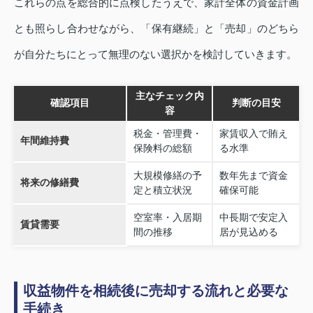
これらの点を総合的に点検したうえで、家計全体の資金計画
とも照らし合わせながら、「保有継続」と「売却」のどちら
が自分たちにとって無理のない選択かを検討していきます。
主なチェック内
確認項目
判断の目安
容
税金・管理費・
家賃収入で賄え
年間維持費
保険料の総額
る水準
大規模修繕の予
数年先まで資金
将来の修繕費
定と積立状況
確保可能
空室率・入居期
中長期で安定入
賃貸需要
間の推移
居が見込める
収益物件を相続後に売却する流れと必要な
手続き