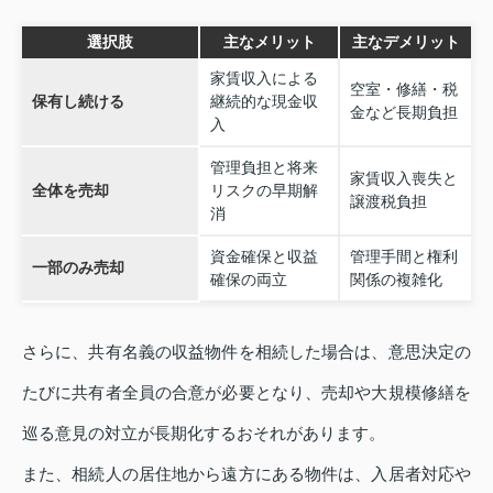
選択肢
主なメリット
主なデメリット
家賃収入による
空室・修繕・税
保有し続ける
継続的な現金収
金など長期負担
入
管理負担と将来
家賃収入喪失と
全体を売却
リスクの早期解
譲渡税負担
消
資金確保と収益
管理手間と権利
一部のみ売却
確保の両立
関係の複雑化
さらに、共有名義の収益物件を相続した場合は、意思決定の
たびに共有者全員の合意が必要となり、売却や大規模修繕を
巡る意見の対立が長期化するおそれがあります。
また、相続人の居住地から遠方にある物件は、入居者対応や