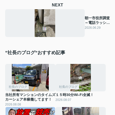
NEXT
朝一市役所調査
～電話ラッシュ
です！
2026.06.29
”社長のブログ”おすすめ記事
社長のブログ
社長のブログ
当社所有マンションのタイムズ
１５時30分Wi-Fi全滅！
カーシェア本稼働してます！
2026.08.07
2026.08.08