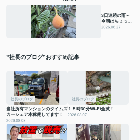
3日連続の雨～
今朝はちょっと
マシになってき
2026.06.27
ました！
”社長のブログ”おすすめ記事
社長のブログ
社長のブログ
当社所有マンションのタイムズ
１５時30分Wi-Fi全滅！
カーシェア本稼働してます！
2026.08.07
2026.08.08