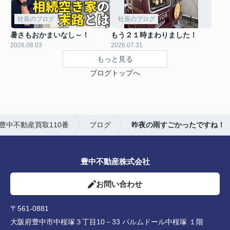
社長のブログ
社長のブログ
暑さもおかまいなし～！
もう２１時まわりました！
2026.08.03
2026.07.31
もっと見る
ブログトップへ
豊中不動産買取110番
ブログ
昨夜の雨すごかったですね！
豊中不動産株式会社
お問い合わせ
〒561-0881
大阪府豊中市中桜塚３丁目10－33 パルムドール中桜塚 １階