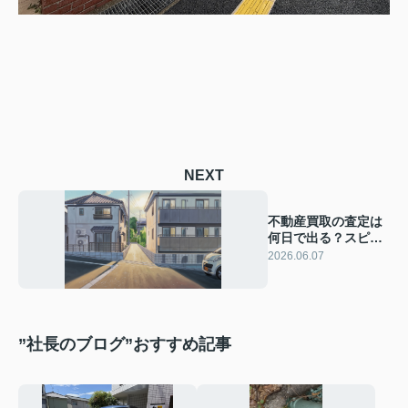
NEXT
不動産買取の査定は
何日で出る？スピー
ド買取の流れと決済
2026.06.07
までの期間を解説
”社長のブログ”おすすめ記事