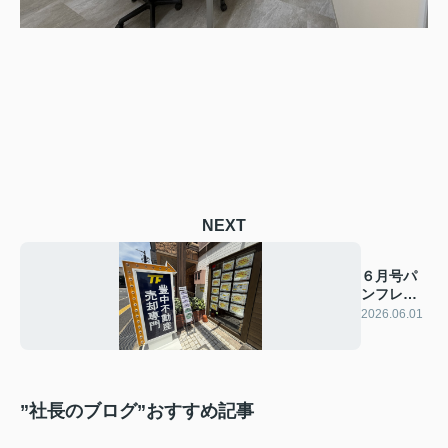
NEXT
６月号パ
ンフレッ
ト作成完
2026.06.01
了！
”社長のブログ”おすすめ記事