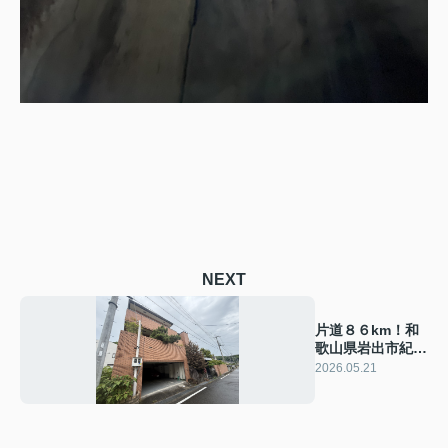
NEXT
片道８６km！和
歌山県岩出市紀泉
台豪邸へ行ってき
2026.05.21
ました！