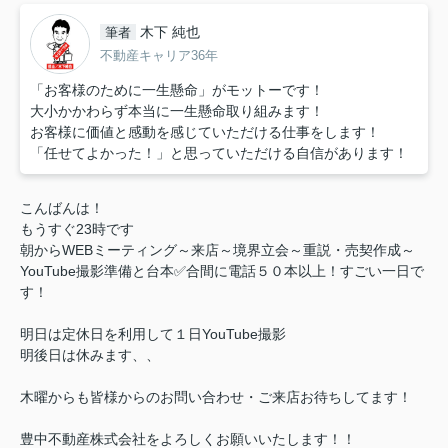
木下 純也
筆者
不動産キャリア36年
「お客様のために一生懸命」がモットーです！
大小かかわらず本当に一生懸命取り組みます！
お客様に価値と感動を感じていただける仕事をします！
「任せてよかった！」と思っていただける自信があります！
こんばんは！
もうすぐ23時です
朝からWEBミーティング～来店～境界立会～重説・売契作成～
YouTube撮影準備と台本✅合間に電話５０本以上！すごい一日で
す！
明日は定休日を利用して１日YouTube撮影
明後日は休みます、、
木曜からも皆様からのお問い合わせ・ご来店お待ちしてます！
豊中不動産株式会社をよろしくお願いいたします！！