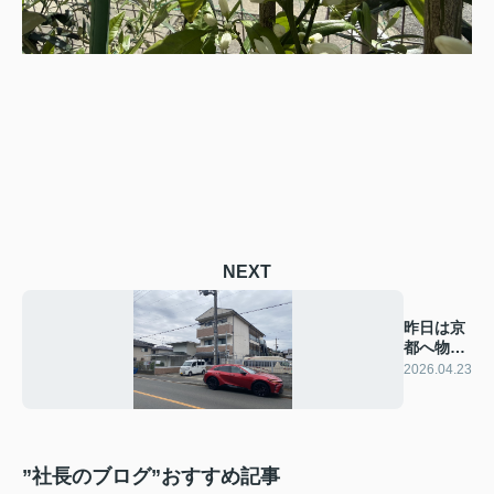
NEXT
昨日は京
都へ物件
視察！
2026.04.23
”社長のブログ”おすすめ記事