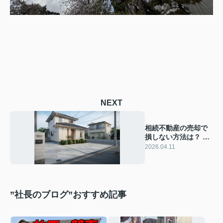
NEXT
相続不動産の売却で
損しない方法は？ 譲
渡所得税の計算方法
2026.04.11
と必要な準備を解説
”社長のブログ”おすすめ記事