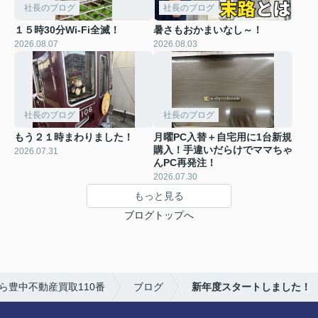
社長のブログ
社長のブログ
１５時30分Wi-Fi全滅！
暑さもおかまいなし～！
2026.08.07
2026.08.03
社長のブログ
社長のブログ
もう２１時まわりました！
月曜PC入替＋自宅用に1台新規
購入！手違いだらけでママちゃ
2026.07.31
んPC再発注！
2026.07.30
もっと見る
ブログトップへ
ら豊中不動産買取110番
ブログ
新年度スタートしました！