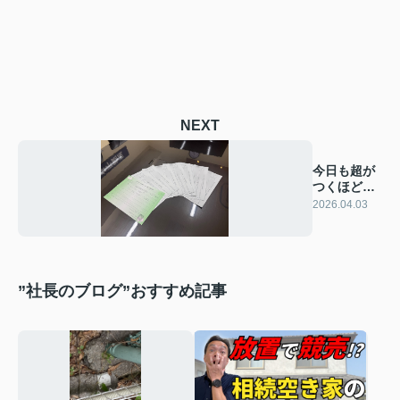
NEXT
今日も超が
つくほど忙
しかったで
2026.04.03
す！
”社長のブログ”おすすめ記事