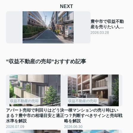
NEXT
豊中市で収益不動
産を売りたい人必
見！売却の流れと
2026.03.28
ポイントを紹介
”収益不動産の売却”おすすめ記事
収益不動産の売却
収益不動産の売却
アパート売却で利回りはどう決
一棟マンションの売り時はい
まる？豊中市の相場目安と適正
つ？判断すべきサインと売却戦
水準を解説
略を解説
2026.07.09
2026.06.30