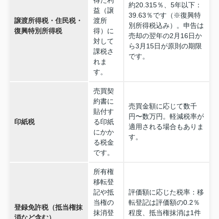
得た利
約20.315％、5年以下：
益（譲
39.63％です（※復興特
譲渡所得税・住民税・
渡所
別所得税込み）。申告は
復興特別所得税
得）に
売却の翌年の2月16日か
対して
ら3月15日が原則の期限
課税さ
です。
れま
す。
売買契
約書に
売買金額に応じて数千
貼付す
円〜数万円。軽減税率が
印紙税
る印紙
適用される場合もありま
にかか
す。
る税金
です。
所有権
移転登
記や抵
評価額に応じた税率：移
当権の
転登記は評価額の0.2％
登録免許税（抵当権抹
抹消登
程度、抵当権抹消は1件
消など含む）