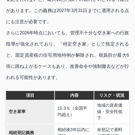
があります。この義務は2027年3月31日までに適用される点
にも注意が必要です。
さらに2026年時点においても、管理不十分な空き家への行政
指導が強化されており、「特定空き家」として指定される
と、固定資産税の住宅用地特例が解除され、税負担が最大6
倍に跳ね上がるケースもあり、改善命令や強制撤去などが行
われる可能性があります。
項目
内容
リスク・状況
地域の資産価
15.3％（全国平
空き家率
値・安全性低
均超え）
下
相続後3年以内に
未登記で過料
相続登記義務