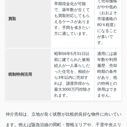
て売却価格
早期現金化が可能
がやや低め
で、築年数が古くて
（おおよそ
も買取対応してもら
買取
市場価格の
えるケースがありま
80％程度）
す。手間を省きたい
になること
方に適しています。
が多いで
す。
昭和56年5月31日以
適用には築
前に建てられた被相
年数や利用
続人が一人暮らしだ
履歴、売却
った住宅を、相続か
時期の条件
税制特例活用
ら3年以内に売却す
があり、他
れば、譲渡所得から
の特例との
最大3000万円控除さ
併用はでき
れます。
ません。
仲介売却は、立地が良く状態が比較的良好な物件に向いてい
ます。例えば阪急沿線の岡町・曽根エリアや、千里中央エリ