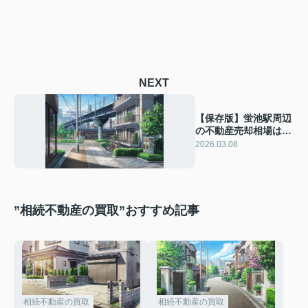
NEXT
【保存版】蛍池駅周辺
の不動産売却相場は？
土地やマンション戸建
2026.03.08
ての価格動向も紹介
”相続不動産の買取”おすすめ記事
相続不動産の買取
相続不動産の買取